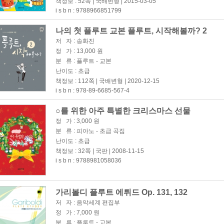
책정보 : 52쪽 | 국배변형 | 2015-03-05
i s b n : 9788966851799
나의 첫 플루트 교본 플루트, 시작해볼까? 2
저 자 : 송화진
정 가 : 13,000 원
분 류 : 플루트 - 교본
난이도 : 초급
책정보 : 112쪽 | 국배변형 | 2020-12-15
i s b n : 978-89-6685-567-4
○를 위한 아주 특별한 크리스마스 선물
정 가 : 3,000 원
분 류 : 피아노 - 초급 곡집
난이도 : 초급
책정보 : 32쪽 | 국판 | 2008-11-15
i s b n : 9788981058036
가리볼디 플루트 에튀드 Op. 131, 132
저 자 : 음악세계 편집부
정 가 : 7,000 원
분 류 : 플루트 - 교본