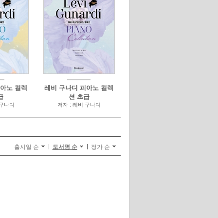
피아노 컬렉
레비 구나디 피아노 컬렉
급
션 초급
 구나디
저자 : 레비 구나디
출시일 순
도서명 순
정가 순