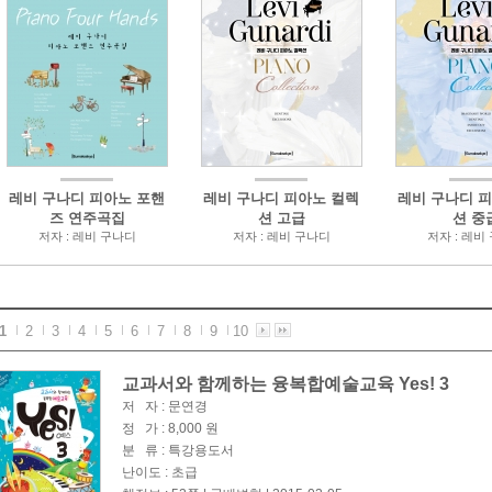
레비 구나디 피아노 포핸
레비 구나디 피아노 컬렉
레비 구나디 
즈 연주곡집
션 고급
션 중
저자 : 레비 구나디
저자 : 레비 구나디
저자 : 레비
1
2
3
4
5
6
7
8
9
10
교과서와 함께하는 융복합예술교육 Yes! 3
저 자 : 문연경
정 가 : 8,000 원
분 류 : 특강용도서
난이도 : 초급