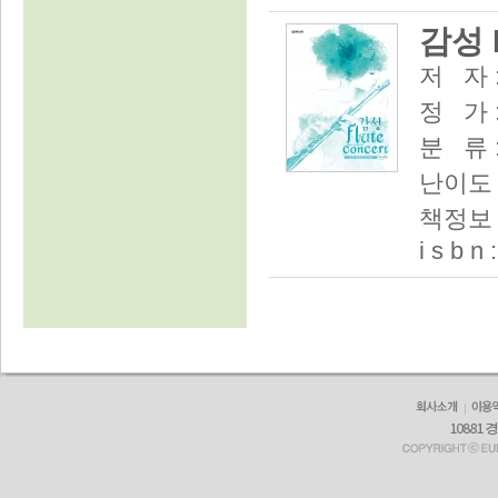
감성 F
저 자 
정 가 :
분 류 
난이도 
책정보 :
i s b n