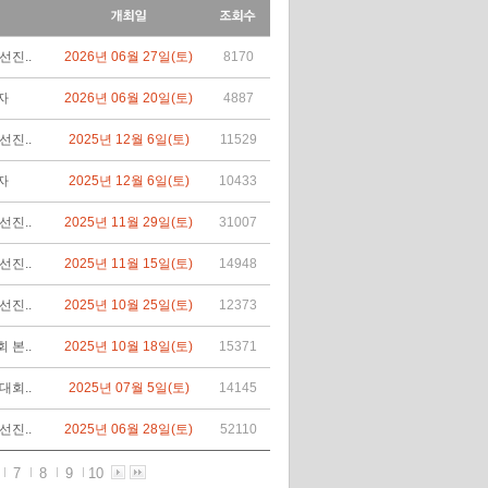
선진..
2026년 06월 27일(토)
8170
자
2026년 06월 20일(토)
4887
선진..
2025년 12월 6일(토)
11529
자
2025년 12월 6일(토)
10433
선진..
2025년 11월 29일(토)
31007
선진..
2025년 11월 15일(토)
14948
선진..
2025년 10월 25일(토)
12373
 본..
2025년 10월 18일(토)
15371
대회..
2025년 07월 5일(토)
14145
선진..
2025년 06월 28일(토)
52110
7
8
9
10