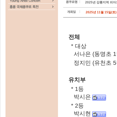
2025년 강릉지역 피
2025년 11월 15일(토)
전체
* 대상
서나은 (동명초 1
정지민 (유천초 5
유치부
* 1등
박시은
* 2등
박시현