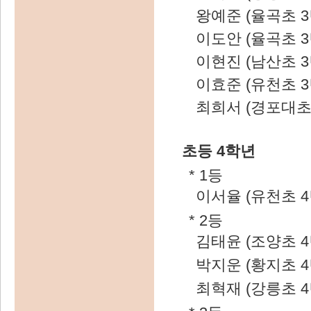
왕예준 (율곡초 3
이도안 (율곡초 3
이현진 (남산초 3
이효준 (유천초 3
최희서 (경포대초 
초등 4학년
* 1등
이서율 (유천초 4
* 2등
김태윤 (조양초 4
박지운 (황지초 4
최혁재 (강릉초 4