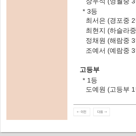
장우석 (영월중 3
* 3등
최서은 (경포중 2
최현지 (하슬라중 
정채원 (해람중 3
조예서 (예람중 3
고등부
* 1등
도예원 (고등부 1