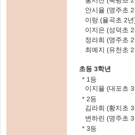
홍서진 (북평초 2
안시율 (명주초 2
이랑 (율곡초 2년
이지은 (성덕초 2
정라희 (명주초 2
최예지 (유천초 2
초등 3학년
* 1등
이지율 (대포초 3
* 2등
김라희 (황지초 3
변하린 (명주초 3
* 3등