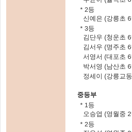
* 2등
신예은 (강릉초 6
* 3등
김단우 (청운초 6
김서우 (명주초 6
서영서 (대포초 6
박서영 (남산초 6
정세이 (강릉교동
중등부
* 1등
오승엽 (영월중 2
* 2등