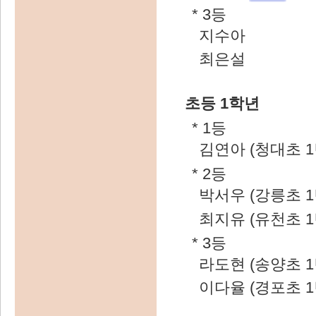
* 3등
지수아
최은설
초등 1학년
* 1등
김연아 (청대초 1
* 2등
박서우 (강릉초 1
최지유 (유천초 1
* 3등
라도현 (송양초 1
이다율 (경포초 1