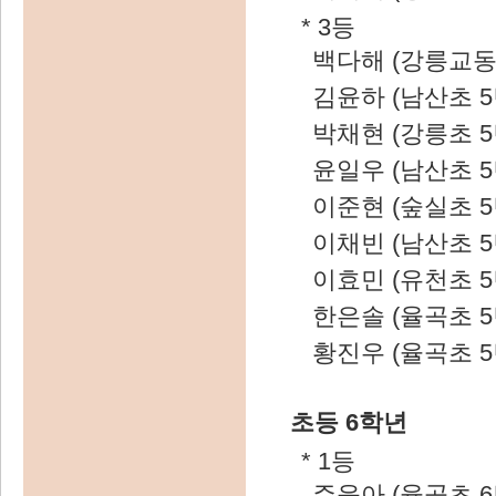
* 3등
백다해 (강릉교동
김윤하 (남산초 5
박채현 (강릉초 5
윤일우 (남산초 5
이준현 (숲실초 5
이채빈 (남산초 5
이효민 (유천초 5
한은솔 (율곡초 5
황진우 (율곡초 5
초등 6학년
* 1등
주윤아 (율곡초 6