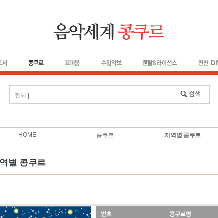
전체 |
HOME
콩쿠르
지역별 콩쿠르
역별 콩쿠르