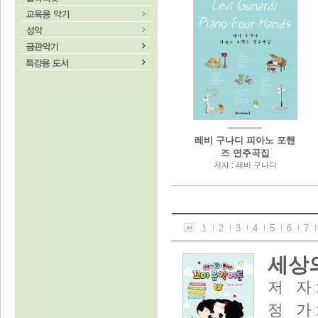
레비 구나디 피아노 포핸
즈 연주곡집
저자 : 레비 구나디
1
2
3
4
5
6
7
세상의
저 자 
정 가 :