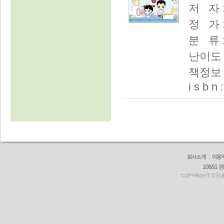
저 자 
정 가 :
분 류 
난이도 
책정보 :
i s b n