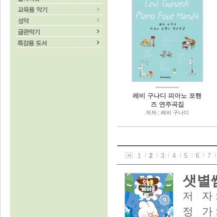
레비 구나디 피아노 포핸
즈 연주곡집
저자 : 레비 구나디
1
2
3
4
5
6
7
샛별쌤
저 자 
정 가 :