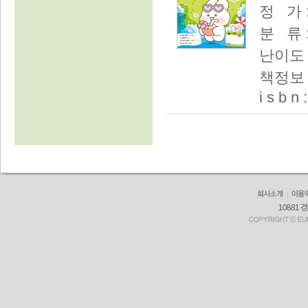
정 가 :
분 류 
난이도 
책정보 :
i s b n